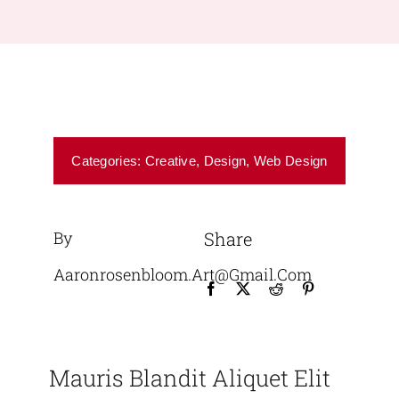
Categories:
Creative
,
Design
,
Web Design
By
Share
Aaronrosenbloom.art@gmail.com
Mauris Blandit Aliquet Elit