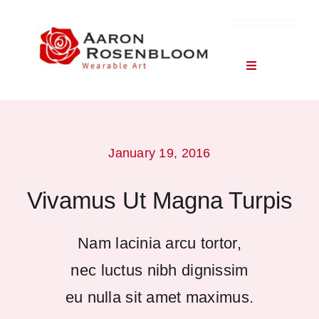
Skip
to
content
Toggle
Navigation
About Me & My Work
January 19, 2016
Vivamus Ut Magna Turpis
Nam lacinia arcu tortor,
nec luctus nibh dignissim
eu nulla sit amet maximus.